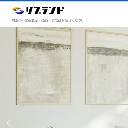
合
岡山の不動産査定・売買・買取はお任せください
同
会
社
リ
ブ
ラ
ン
ド