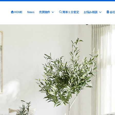
HOME
News
売買物件
簡単１分査定
お悩み相談
会