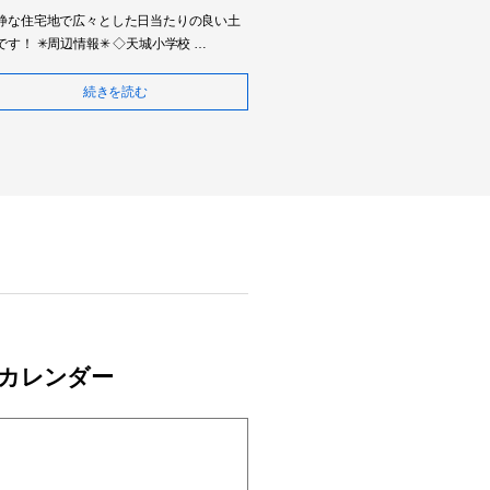
静な住宅地で広々とした日当たりの良い土
です！ ✳︎周辺情報✳︎ ◇天城小学校 …
続きを読む
カレンダー