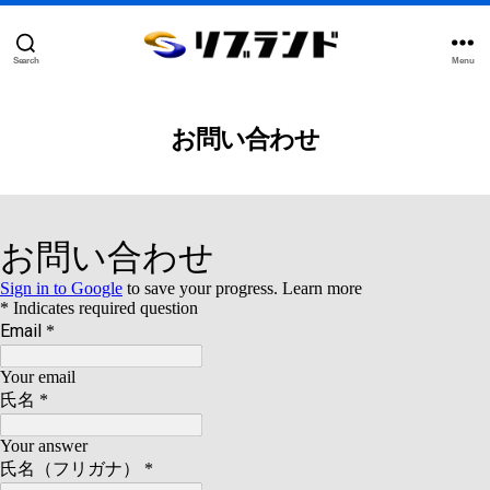
Search
Menu
合
同
会
社
お問い合わせ
リ
ブ
ラ
ン
ド