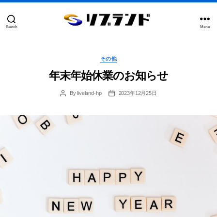
Search
Menu
合
同
会
Categories
社
その他
リ
年末年始休業のお知らせ
ブ
ラ
ン
By
liveland-hp
2023年12月25日
Post
Post
author
date
ド