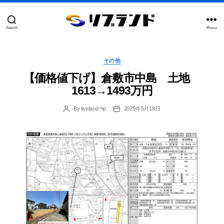
Search
Menu
合
同
会
Categories
社
その他
リ
【価格値下げ】倉敷市中島 土地
ブ
ラ
1613→1493万円
ン
ド
By
liveland-hp
2025年5月18日
Post
Post
author
date