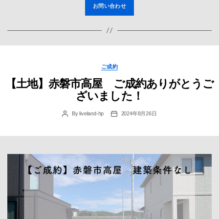
お問い合わせ
Categories
ご成約
【土地】赤磐市高屋 ご成約ありがとうご
ざいました！
By
liveland-hp
2024年8月26日
Post
Post
author
date