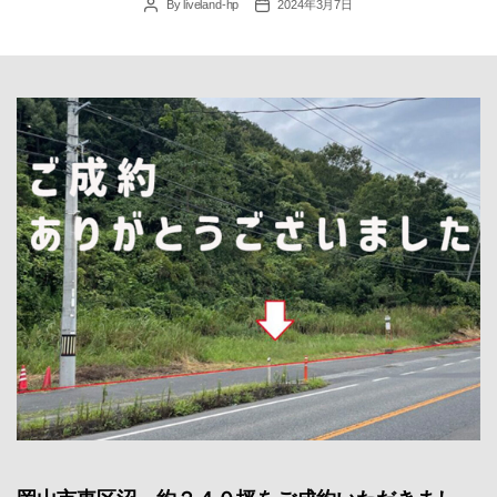
By
liveland-hp
2024年3月7日
Post
Post
author
date