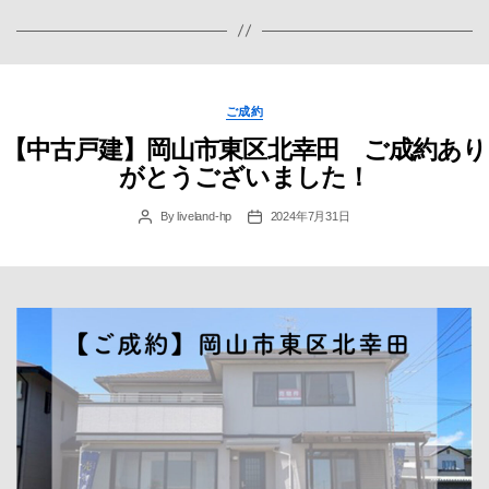
Categories
ご成約
【中古戸建】岡山市東区北幸田 ご成約あり
がとうございました！
By
liveland-hp
2024年7月31日
Post
Post
author
date