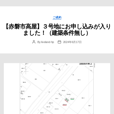
Categories
ご成約
【赤磐市高屋】３号地にお申し込みが入り
ました！（建築条件無し）
By
liveland-hp
2024年6月17日
Post
Post
author
date