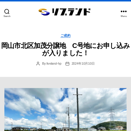
Search
Menu
合
同
会
Categories
社
ご成約
リ
岡山市北区加茂分譲地 C号地にお申し込み
ブ
ラ
が入りました！
ン
ド
By
liveland-hp
2024年10月10日
Post
Post
author
date