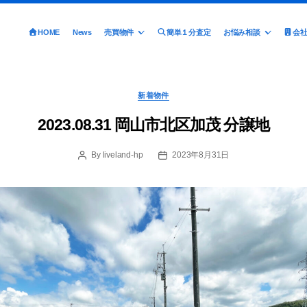
HOME
News
売買物件
簡単１分査定
お悩み相談
会
Categories
新着物件
2023.08.31 岡山市北区加茂 分譲地
By
liveland-hp
2023年8月31日
Post
Post
author
date