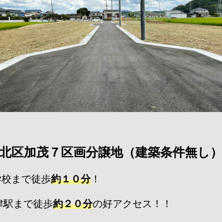
北区加茂７区画分譲地（建築条件無し
学校まで徒歩
約１０分
！
津駅まで徒歩
約２０分
の好アクセス！！