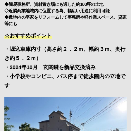
◆簡易事務所、資材置き場にも適した約100坪の土地
◇近隣商業地域内に位置する為、幅広い用途に利用可能
◆敷地内の平家をリフォームして事務所や軽作業スペース、貸家
等にも
☆おすすめポイント
・堀込車庫内寸（高さ約２．２ｍ、幅約３ｍ、奥行
き約５．２ｍ）
・2024年10月 玄関鍵を新品交換済み
・小学校やコンビニ、バス停まで徒歩圏内の立地で
す