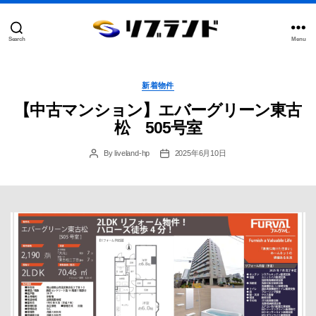
Search
Menu
合
同
会
Categories
社
新着物件
リ
【中古マンション】エバーグリーン東古
ブ
ラ
松 505号室
ン
ド
By
liveland-hp
2025年6月10日
Post
Post
author
date