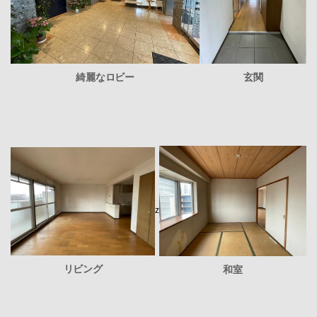
綺麗なロビー
玄関
z
リビング
和室