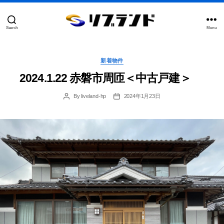
Search
Menu
合
同
会
Categories
社
新着物件
リ
2024.1.22 赤磐市周匝＜中古戸建＞
ブ
ラ
ン
By
liveland-hp
2024年1月23日
Post
Post
author
date
ド