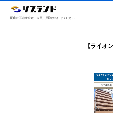
合
岡山の不動産査定・売買・買取はお任せください
同
会
社
リ
ブ
ラ
【ライオ
ン
ド