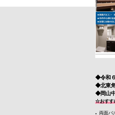
◆令和
◆北東
◆岡山
☆おすす
両面バ