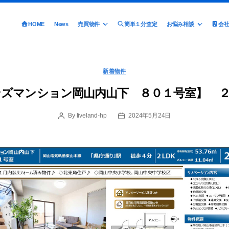
HOME
News
売買物件
簡単１分査定
お悩み相談
会
Categories
新着物件
ンズマンション岡山内山下 ８０１号室】 ２
By
liveland-hp
2024年5月24日
Post
Post
author
date