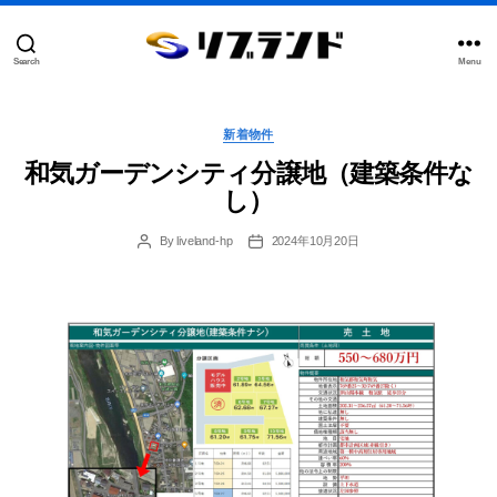
Search
Menu
合
同
会
Categories
社
新着物件
リ
和気ガーデンシティ分譲地（建築条件な
ブ
ラ
し）
ン
ド
By
liveland-hp
2024年10月20日
Post
Post
author
date