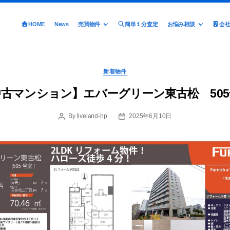
HOME
News
売買物件
簡単１分査定
お悩み相談
会
Categories
新着物件
中古マンション】エバーグリーン東古松 505
By
liveland-hp
2025年6月10日
Post
Post
author
date