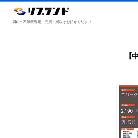
合
岡山の不動産査定・売買・買取はお任せください
同
会
社
リ
ブ
ラ
【
ン
ド