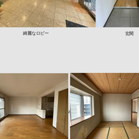
綺麗なロビー
玄関
z