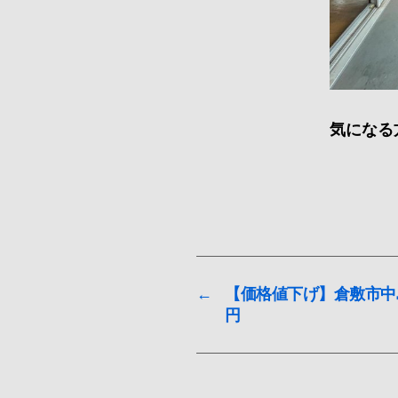
気になる
←
【価格値下げ】倉敷市中島
円