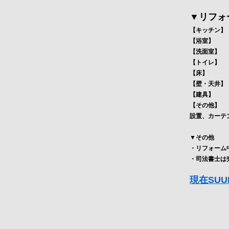
▼リフォ
【キッチン】
【浴室】 
【洗面室】 
【トイレ】 
【床】 フ
【壁・天井】
【建具】 
【その他】 
設置、カーテ
▼その他
・リフォーム
・司法書士は
現在SU