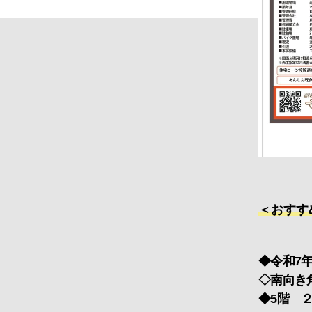
＜おすす
◆令和7
◇南向き
◆5階 ２